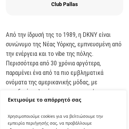
Club Pallas
Από την ίδρυσή της το 1989, η DKNY είναι
συνώνυμο της Νέας Υόρκης, εμπνευσμένη από
την ενέργεια και το vibe της πόλης.
Περισσότερα από 30 χρόνια αργότερα,
παραμένει ένα από τα πιο εμβληματικά
ονόματα της αμερικανικής μόδας, με
μοναδικές σιλουέτες και καινοτομίες που
Εκτιμούμε το απόρρητό σας
παραμένουν διαχρονικά επίκαιρες. Ο Όμιλος
Φάις είναι ο επίσημος αντιπρόσωπος της
Χρησιμοποιούμε cookies για να βελτιώσουμε την
DKNY για την Ελλάδα, την Κύπρο, τη Βουλγαρία
εμπειρία περιήγησής σας, να προβάλλουμε