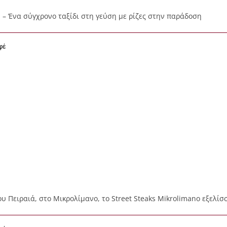
ki – Ένα σύγχρονο ταξίδι στη γεύση με ρίζες στην παράδοση
φέ
ου Πειραιά, στο Μικρολίμανο, το Street Steaks Mikrolimano εξελί