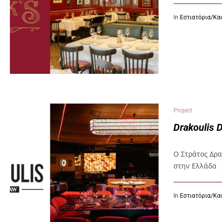
In
Εστιατόρια/Κα
Project
Drakoulis 
Ο Στράτος Δρα
στην Ελλάδα
In
Εστιατόρια/Κα