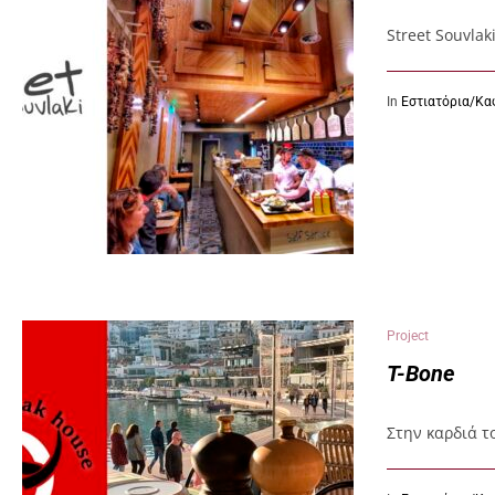
Street Souvla
In
Εστιατόρια/Κα
Project
T-Bone
Στην καρδιά τ