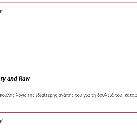
φέ
Dry and Raw
κούλης λόγω της ιδιαίτερης αγάπης του για τη δουλειά του, κατά
φέ