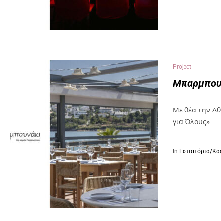
Project
Μπαρμπου
Με θέα την Αθ
για Όλους»
In
Εστιατόρια/Κα