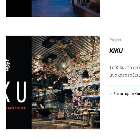
Project
KIKU
Το Kiku, το δ
ανακατατάξεις
In
Εστιατόρια/Κα