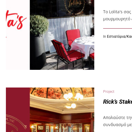
Το Lolita's σ
μουρμουρητό 
In
Εστιατόρια/Κα
Project
Rick’s Sta
Απολαύστε την
συνδυασμό με 