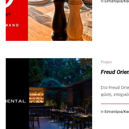
In
Εστιατόρια/Κα
Project
Freud Orien
Στο Freud Ori
φύση, εποχικό
In
Εστιατόρια/Κα