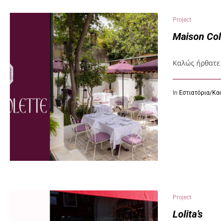
Project
Maison Col
Καλώς ήρθατε 
In
Εστιατόρια/Κα
Project
Lolita’s